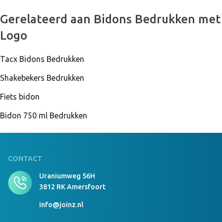
9135 Stuks Op Voorraad
Gerelateerd aan Bidons Bedrukken met
SPOT FRESH - Sportfles 500ml Neon geel
Logo
Tacx Bidons Bedrukken
10100 Stuks Op Voorraad
SPOT FRESH - Sportfles 500ml Neon fuchsia
Shakebekers Bedrukken
Fiets bidon
Bidon 750 ml Bedrukken
CONTACT
Uraniumweg 56H
3812 RK Amersfoort
info@joinz.nl