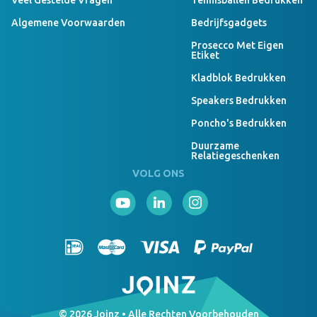
Veel Gestelde Vragen
Tennisballen Bedrukken
Algemene Voorwaarden
Bedrijfsgadgets
Prosecco Met Eigen
Etiket
Kladblok Bedrukken
Speakers Bedrukken
Poncho's Bedrukken
Duurzame
Relatiegeschenken
VOLG ONS
© 2026 Joinz • Alle Rechten Voorbehouden