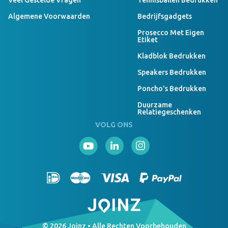
Veel Gestelde Vragen
Tennisballen Bedrukken
Algemene Voorwaarden
Bedrijfsgadgets
Prosecco Met Eigen
Etiket
Kladblok Bedrukken
Speakers Bedrukken
Poncho's Bedrukken
Duurzame
Relatiegeschenken
VOLG ONS
© 2026 Joinz • Alle Rechten Voorbehouden