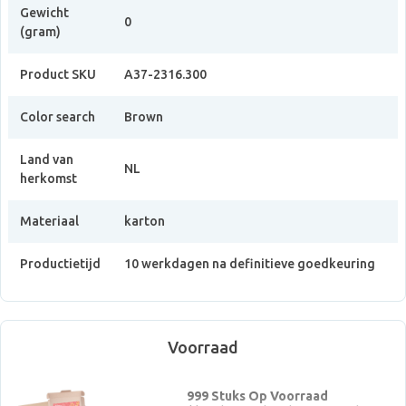
Gewicht
0
(gram)
Product SKU
A37-2316.300
Color search
Brown
Land van
NL
herkomst
Materiaal
karton
Productietijd
10 werkdagen na definitieve goedkeuring
Voorraad
999 Stuks Op Voorraad