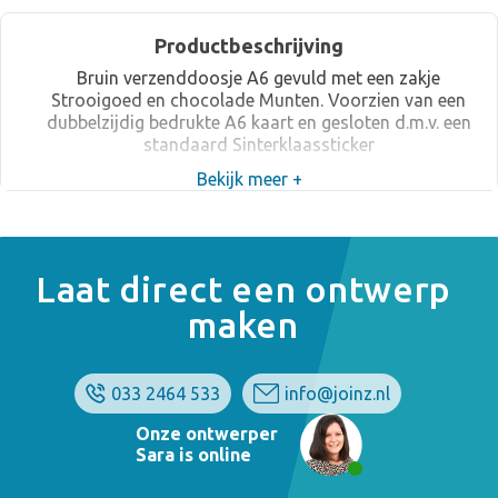
Productbeschrijving
Bruin verzenddoosje A6 gevuld met een zakje
Strooigoed en chocolade Munten. Voorzien van een
dubbelzijdig bedrukte A6 kaart en gesloten d.m.v. een
standaard Sinterklaassticker
Bekijk meer +
Laat direct een ontwerp
maken
033 2464 533
info@joinz.nl
Onze ontwerper
Sara is online