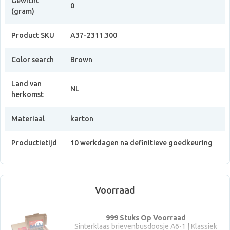
Gewicht
0
(gram)
Product SKU
A37-2311.300
Color search
Brown
Land van
NL
herkomst
Materiaal
karton
Productietijd
10 werkdagen na definitieve goedkeuring
Voorraad
999 Stuks Op Voorraad
Sinterklaas brievenbusdoosje A6-1 | Klassiek