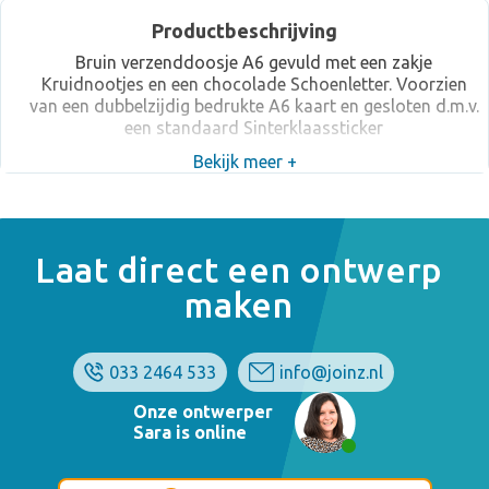
Productbeschrijving
Bruin verzenddoosje A6 gevuld met een zakje
Kruidnootjes en een chocolade Schoenletter. Voorzien
van een dubbelzijdig bedrukte A6 kaart en gesloten d.m.v.
een standaard Sinterklaassticker
Bekijk meer +
Laat direct een ontwerp
maken
033 2464 533
info@joinz.nl
Onze ontwerper
Sara is online