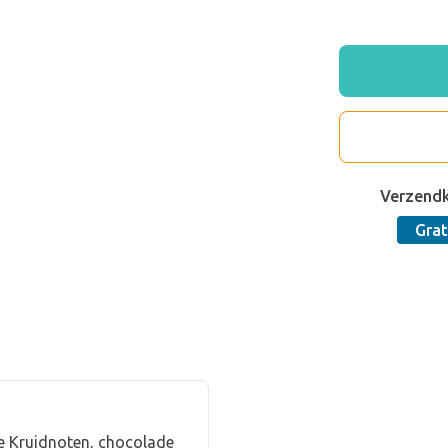
Verzend
Grat
e Kruidnoten, chocolade