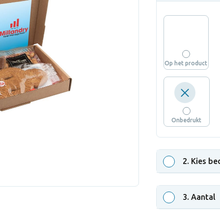
Op het product
Onbedrukt
2
. Kies be
3
. Aantal