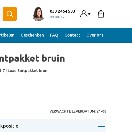
033 2464 533
09.00-17.00
tikelen
Geschenken
FAQ
Contact
Over ons
intpakket bruin
-7 | Luxe Sintpakket bruin
S
VERWACHTE LEVERDATUM:
21-08
ukpositie