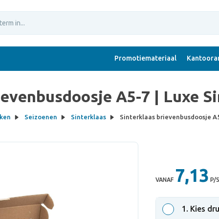
Promotiemateriaal
Kantoorar
ievenbusdoosje A5-7 | Luxe S
nken
Seizoenen
Sinterklaas
Sinterklaas brievenbusdoosje A5
7,13
VANAF
P/
1
. Kies dr