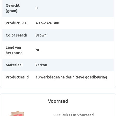
Gewicht
0
(gram)
Product SKU
A37-2326.300
Color search
Brown
Land van
NL
herkomst
Materiaal
karton
Productietijd
10 werkdagen na definitieve goedkeuring
Voorraad
999 Stuks Op Voorraad