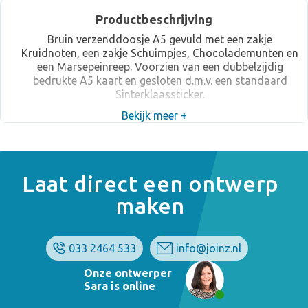
Productbeschrijving
Bruin verzenddoosje A5 gevuld met een zakje
Kruidnoten, een zakje Schuimpjes, Chocolademunten en
een Marsepeinreep. Voorzien van een dubbelzijdig
bedrukte A5 kaart en gesloten d.m.v. een standaard
Sinterklaassticker.
Bekijk meer +
Laat direct een ontwerp
maken
033 2464 533
info@joinz.nl
Onze ontwerper
Sara is online