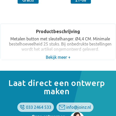
Gratis
21-08
Productbeschrijving
Metalen button met sleutelhanger. Ø4,4 CM. Minimale
bestelhoeveelheid 25 stuks. Bij onbedrukte bestellingen
wordt het artikel ongemonteerd geleverd.
Bekijk meer +
Laat direct een ontwerp
maken
033 2464 533
info@joinz.nl