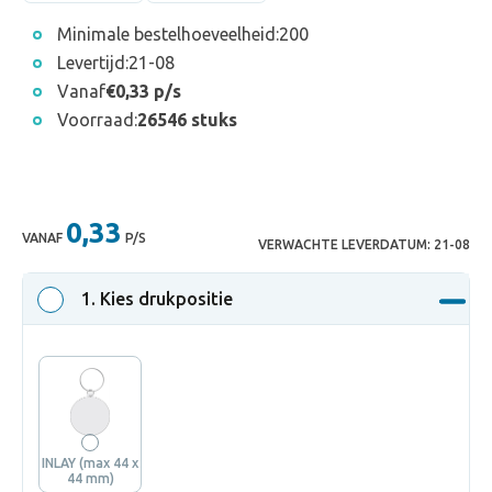
Minimale bestelhoeveelheid:
200
Levertijd:
21-08
Vanaf
€0,33 p/s
Voorraad:
26546 stuks
0,33
VANAF
P/S
VERWACHTE LEVERDATUM:
21-08
1
. Kies drukpositie
INLAY (max 44 x
44 mm)