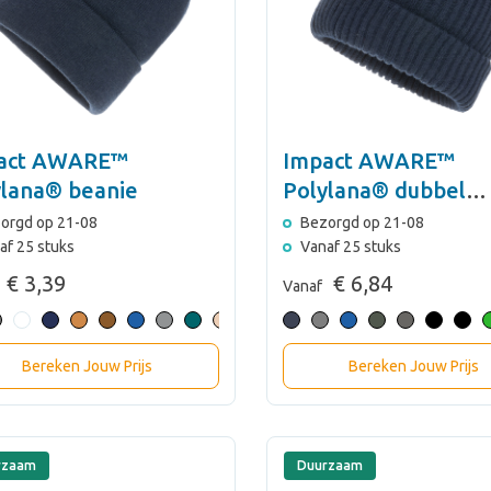
act AWARE™
Impact AWARE™
ylana® beanie
Polylana® dubbel
gebreide beanie
orgd op 21-08
Bezorgd op 21-08
af 25 stuks
Vanaf 25 stuks
€ 3,39
€ 6,84
Vanaf
Bereken Jouw Prijs
Bereken Jouw Prijs
rzaam
Duurzaam