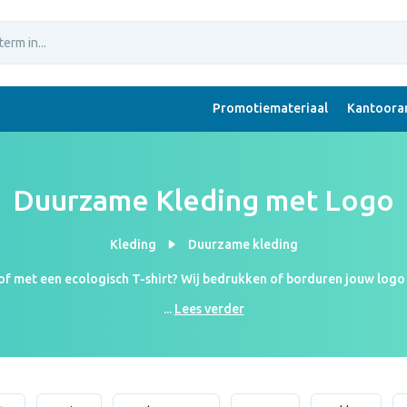
Promotiemateriaal
Kantoorar
Duurzame Kleding met Logo
Kleding
Duurzame kleding
of met een ecologisch T-shirt? Wij bedrukken of borduren jouw logo o
gende bedrijfsuitje met een bedrukte trui of een T-shirt of kom prof
...
Lees verder
over bij klanten en relaties, maar laat je ook nog eens zien dat jou
 uit komt te zien? Vraag dan een ontwerp aan bij onze designers. 