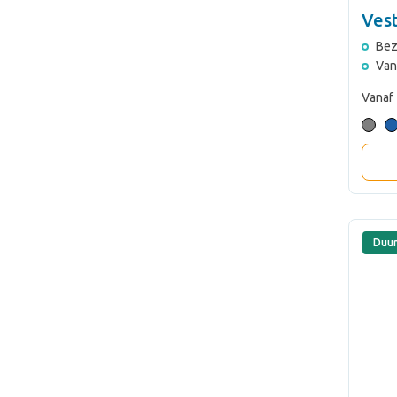
Ves
Bez
Van
Vanaf
Duu