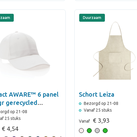
rzaam
Duurzaam
act AWARE™ 6 panel
Schort Leiza
gr gerecycled
Bezorgd op 21-08
oenen cap
Vanaf 25 stuks
orgd op 21-08
af 25 stuks
€ 3,93
Vanaf
€ 4,54