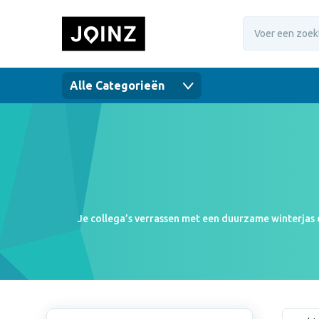
Alle Categorieën
Je collega’s verrassen met een duurzame winterjas 
inzetbaar. Maak je groep herkenbaar tijdens je vol
duurzame kleren kom je niet alleen professioneel 
benieuwd hoe jouw duurzame kleding met logo er