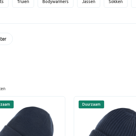
rts
Truien
Bodywarmers
Jassen
Sokken
lter
ten
rzaam
Duurzaam