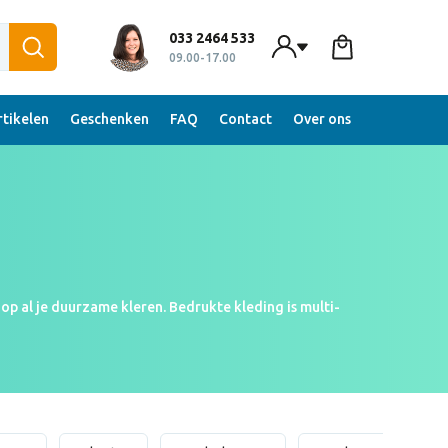
033 2464 533
09.00-17.00
tikelen
Geschenken
FAQ
Contact
Over ons
p al je duurzame kleren. Bedrukte kleding is multi-
essioneel over op de beurs met bedrijfskleding. Met
w bedrijf voor een duurzame toekomst staat. Ben je
Geheel gratis en binnen enkele uren opgestuurd!