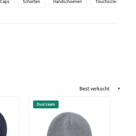
Caps
Schorten
Handschoenen
Touchscreen handsc
Duurzaam