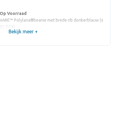
 Op Voorraad
ARE™ Polylana®beanie met brede rib donkerblauw (±
32 TCX)
Bekijk meer +