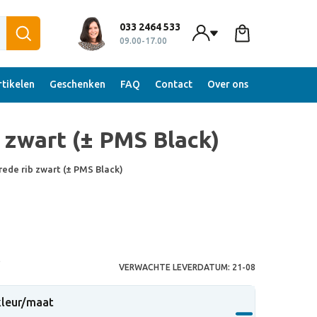
033 2464 533
09.00-17.00
tikelen
Geschenken
FAQ
Contact
Over ons
zwart (± PMS Black)
de rib zwart (± PMS Black)
S
VERWACHTE LEVERDATUM:
21-08
 kleur/maat