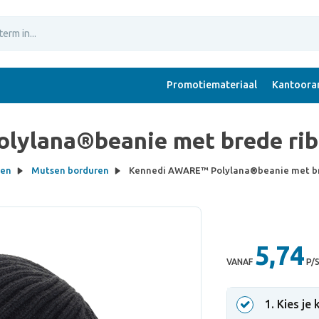
Promotiemateriaal
Kantoorar
ylana®beanie met brede rib 
en
Mutsen borduren
Kennedi AWARE™ Polylana®beanie met bre
5,74
VANAF
P/
1
. Kies je