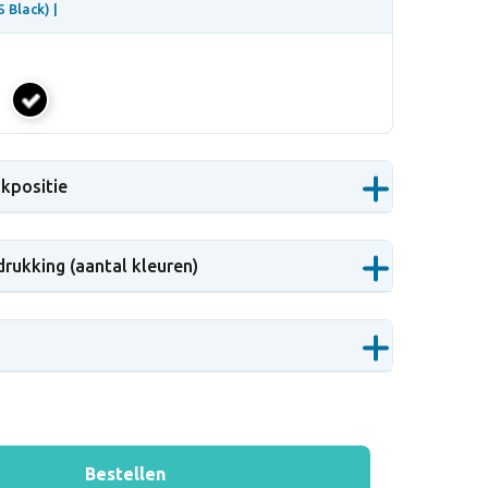
 Black) |
zwart
(±
PMS
ukpositie
Black)
drukking (aantal kleuren)
Bestellen