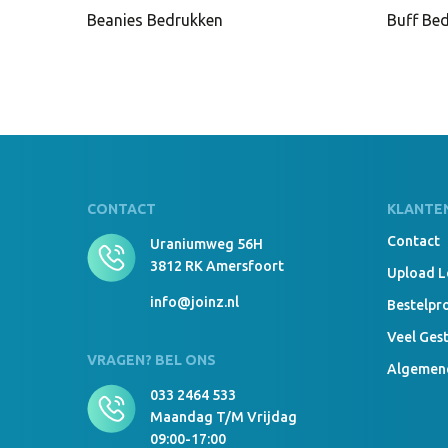
Beanies Bedrukken
Buff Be
CONTACT
KLANTE
Contact
Uraniumweg 56H
3812 RK Amersfoort
Upload 
info@joinz.nl
Bestelpr
Veel Ges
VRAGEN? BEL ONS
Algemen
033 2464 533
Maandag T/m Vrijdag
09:00-17:00