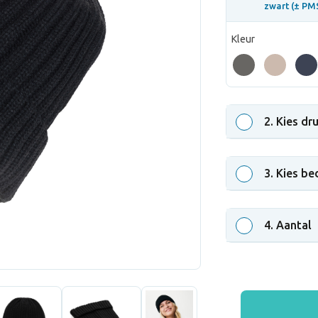
zwart (± PMS
Kleur
2
. Kies dr
3
. Kies be
4
. Aantal