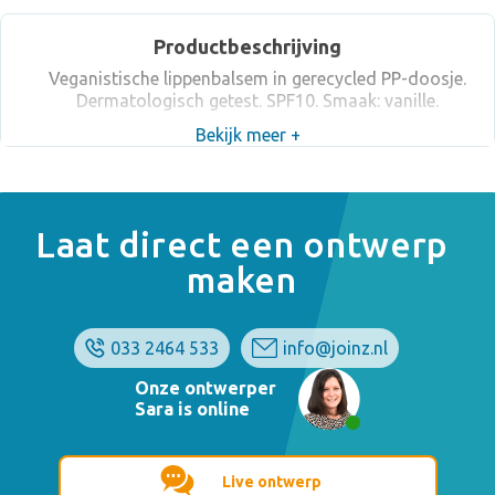
Productbeschrijving
Veganistische lippenbalsem in gerecycled PP-doosje.
Dermatologisch getest. SPF10. Smaak: vanille.
Bekijk meer +
Laat direct een ontwerp
maken
033 2464 533
info@joinz.nl
Onze ontwerper
Sara is online
Live ontwerp