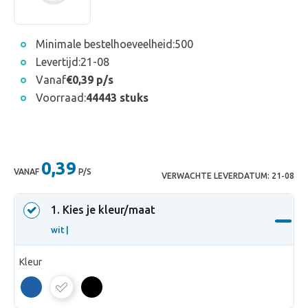
Minimale bestelhoeveelheid:
500
Levertijd:
21-08
Vanaf
€0,39 p/s
Voorraad:
44443 stuks
0,39
VANAF
P/S
VERWACHTE LEVERDATUM:
21-08
1
. Kies je kleur/maat
wit |
Kleur
wit