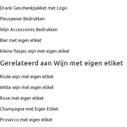
Josep Vadrí is de Maker van deze heerlijke Cava! Josep
Drank Geschenkpakket met Logo
heeft veel ervaring in het maken van wijn en werkt samen
met wijnmakers in Frankrijk, Chili en Australië. Het
Flesopener Bedrukken
wijnhuis van Joseph rijpen wel 1300 vaten wijn.
Hieronder kun je precies zien waar de wijn wordt
Wijn Accessoires Bedrukken
verbouwd, gevinifieerd, en gerijpt.
Bier met eigen etiket
Kleine flesjes wijn met eigen etiket
Wijngaard
Gerelateerd aan Wijn met eigen etiket
Wijnkelder
Rode wijn met eigen etiket
Witte wijn met eigen etiket
Wijnmakerij
Rose met eigen etiket
Champagne met Eigen Etiket
Waar komt de Cava vandaan?
De Cava komt uit Spanje en wordt gemaakt in een
Prosecco met eigen etiket
plaatsje ten Westen van Barcelona.