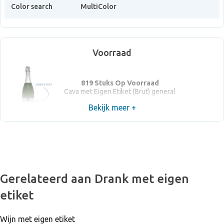
Color search
MultiColor
Jouw evenement, bruiloft of viering worden nog
feestelijker!
Voorraad
Houten kist mogelijk
819 Stuks Op Voorraad
Vanaf 12 stuks
Cava met Eigen Etiket (Brut) general
Bekijk meer +
De Cava is met veel zorg en smaak uitgekozen en blinkt
uit in zijn goede prijs-kwaliteitsverhouding
Gratis & professioneel ontwerp van jouw wijnetiket
Gerelateerd aan Drank met eigen
Waterproof etiket
etiket
Wijn met eigen etiket
Over de Wijnboer, wijngaard en wijnboerderij