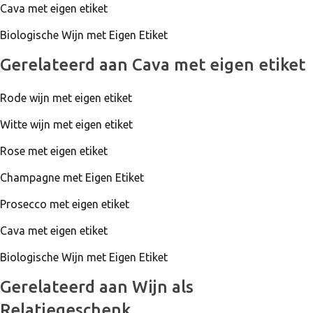
Cava met eigen etiket
Loopt het water je in de mond? Bestel direct Cava met
Biologische Wijn met Eigen Etiket
eigen etiket! Mocht je nog vragen hebben over de smaak
of bedrukking neem dan gerust contact met ons via de
Gerelateerd aan Cava met eigen etiket
telefoon, mail of chat!
Rode wijn met eigen etiket
Witte wijn met eigen etiket
Rose met eigen etiket
Champagne met Eigen Etiket
Prosecco met eigen etiket
Cava met eigen etiket
Biologische Wijn met Eigen Etiket
Gerelateerd aan Wijn als
Relatiegeschenk