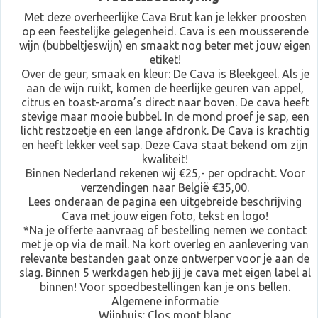
Met deze overheerlijke Cava Brut kan je lekker proosten
op een feestelijke gelegenheid. Cava is een mousserende
wijn (bubbeltjeswijn) en smaakt nog beter met jouw eigen
etiket!
Over de geur, smaak en kleur: De Cava is Bleekgeel. Als je
aan de wijn ruikt, komen de heerlijke geuren van appel,
citrus en toast-aroma’s direct naar boven. De cava heeft
stevige maar mooie bubbel. In de mond proef je sap, een
licht restzoetje en een lange afdronk. De Cava is krachtig
en heeft lekker veel sap. Deze Cava staat bekend om zijn
kwaliteit!
Binnen Nederland rekenen wij €25,- per opdracht. Voor
verzendingen naar België €35,00.
Lees onderaan de pagina een uitgebreide beschrijving
Cava met jouw eigen foto, tekst en logo!
*Na je offerte aanvraag of bestelling nemen we contact
met je op via de mail. Na kort overleg en aanlevering van
relevante bestanden gaat onze ontwerper voor je aan de
slag. Binnen 5 werkdagen heb jij je cava met eigen label al
binnen! Voor spoedbestellingen kan je ons bellen.
Algemene informatie
Wijnhuis: Clos mont blanc