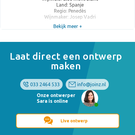
Land: Spanje
Regio: Penedès
Wijnmaker: Josep Vadri
Over de Cava
Bekijk meer +
Druivenrassen: 40% Macabeo, 40% Xarello, 15%
Parellada en 5% Chardonnay
Laat direct een ontwerp
maken
Smaak & geur: Bleekgeel. In de neus fruit (appel, citrus) en
toast-aroma’s. In de mond een stevige maar mooie
bubbel, flink sap, een licht restzoetje en een lange
afdronk. Lekkere Cava met veel kracht en sap
033 2464 533
info@joinz.nl
Onze ontwerper
Sara is online
Lekker combineren met... Heerlijk als aperitief en
feestbubbel! Oesters zijn ook een mooie combinatie.
Live ontwerp
Drinktemperatuur: Je kan de Cava het best rond de zes
graden drinken. Dit is de ideale drinktemperatuur waarbij