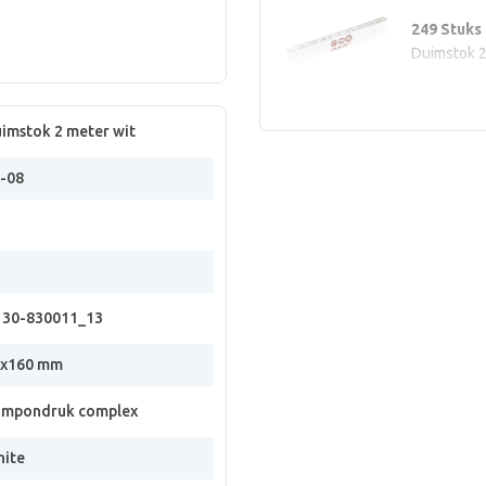
249 Stuks
Duimstok 2
imstok 2 meter wit
-08
30-830011_13
5x160 mm
mpondruk complex
ite