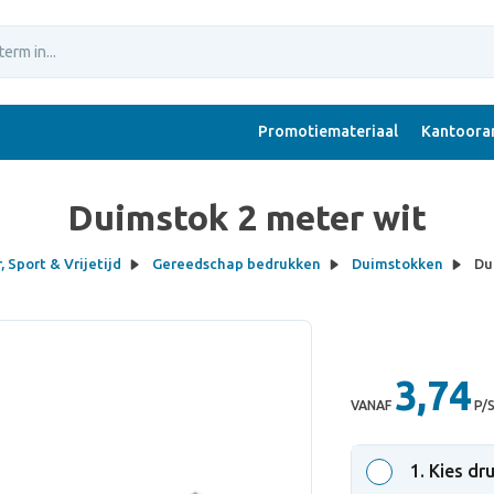
Promotiemateriaal
Kantoorar
Duimstok 2 meter wit
 Sport & Vrijetijd
Gereedschap bedrukken
Duimstokken
Du
3,74
VANAF
P/
1
. Kies dr