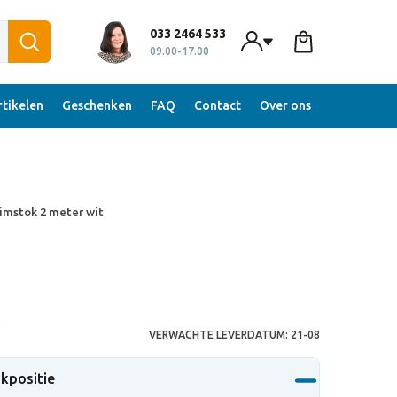
033 2464 533
09.00-17.00
tikelen
Geschenken
FAQ
Contact
Over ons
imstok 2 meter wit
S
VERWACHTE LEVERDATUM:
21-08
ukpositie