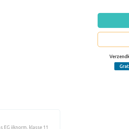
Verzend
Grat
ns EG ijknorm, klasse 11