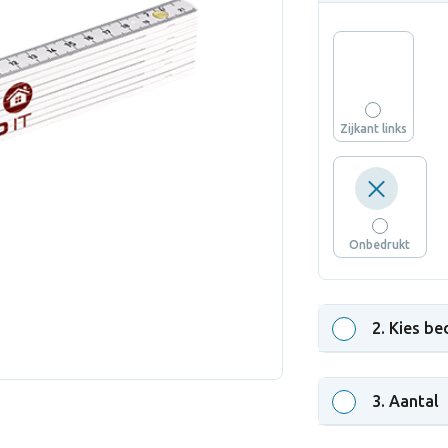
Zijkant links
Onbedrukt
2
. Kies be
3
. Aantal