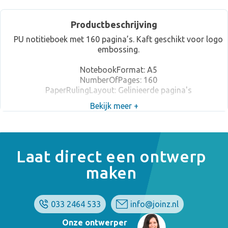
Productbeschrijving
PU notitieboek met 160 pagina’s. Kaft geschikt voor logo
embossing.
NotebookFormat: A5
NumberOfPages: 160
PaperRulingLayout: Gelinieerde pagina's
Bekijk meer +
Laat direct een ontwerp
maken
033 2464 533
info@joinz.nl
Onze ontwerper