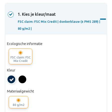
1
. Kies je kleur/maat
FSC claim: FSC Mix Credit |
donkerblauw (± PMS 289) |
80 g/m2 |
Ecologische informatie
FSC claim: FSC
Mix Credit
Kleur
donkerblauw
(±
Materiaalgewicht
PMS
289)
80 g/m2