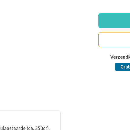
Verzend
Grat
laastaartje (ca. 350gr).