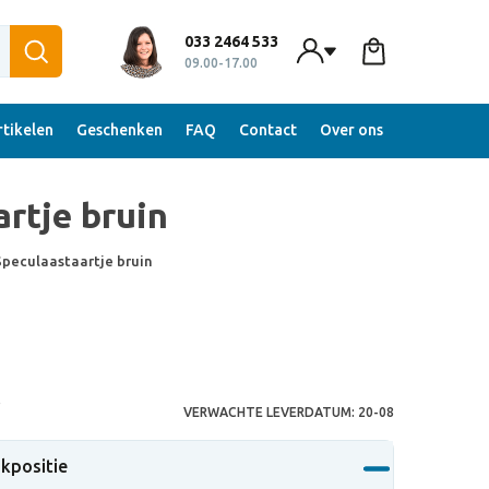
033 2464 533
09.00-17.00
tikelen
Geschenken
FAQ
Contact
Over ons
rtje bruin
peculaastaartje bruin
S
VERWACHTE LEVERDATUM:
20-08
ukpositie