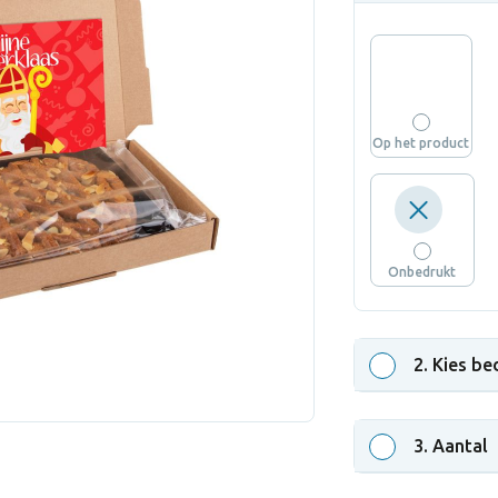
Op het product
Onbedrukt
2
. Kies be
3
. Aantal