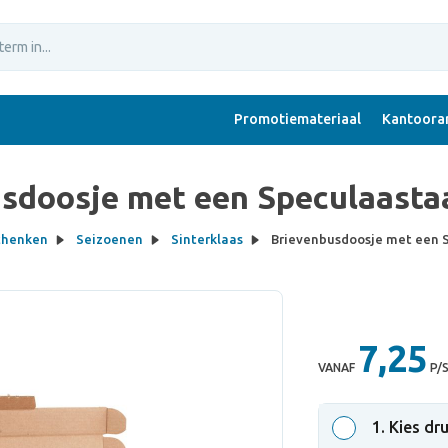
Promotiemateriaal
Kantoorar
sdoosje met een Speculaastaa
chenken
Seizoenen
Sinterklaas
Brievenbusdoosje met een S
7,25
VANAF
P/
1
. Kies dr