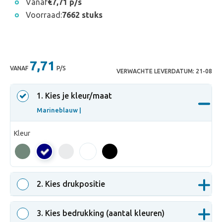
Vanaf
€7,71 p/s
Voorraad:
7662 stuks
7,71
VANAF
P/S
VERWACHTE LEVERDATUM:
21-08
1
. Kies je kleur/maat
Marineblauw |
Kleur
Marineblauw
2
. Kies drukpositie
3
. Kies bedrukking (aantal kleuren)