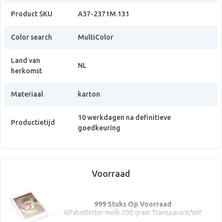
Product SKU
A37-2371M.131
Color search
MultiColor
Land van
NL
herkomst
Materiaal
karton
10 werkdagen na definitieve
Productietijd
goedkeuring
Voorraad
999 Stuks Op Voorraad
Alfabetletter melk 200 gram Transparant/Wit