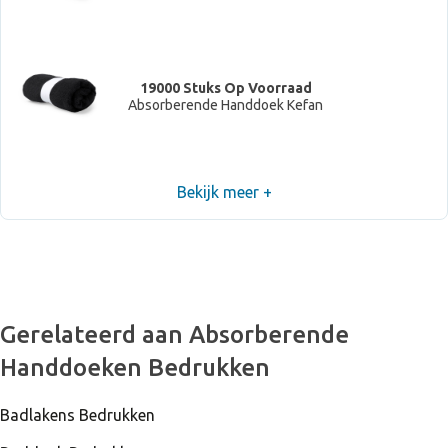
19000 Stuks Op Voorraad
Absorberende Handdoek Kefan
Bekijk meer +
11000 Stuks Op Voorraad
Absorberende Handdoek Kefan
1700 Stuks Op Voorraad
Gerelateerd aan Absorberende
Absorberende Handdoek Kefan
Handdoeken Bedrukken
Badlakens Bedrukken
38000 Stuks Op Voorraad