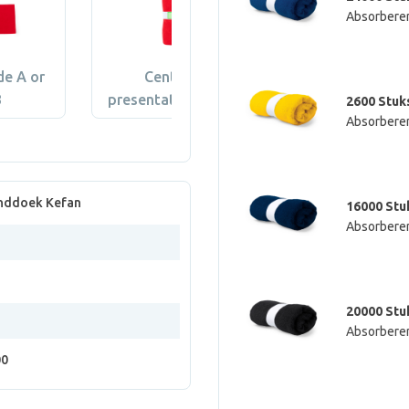
Absorbere
de A or
Centered
B
presentation ribbon
2600 Stuk
Absorbere
nddoek Kefan
16000 Stu
Absorbere
20000 Stu
Absorbere
00