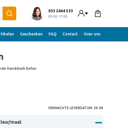
033 2464 533
09.00-17.00
tikelen
Geschenken
FAQ
Contact
Over ons
n
nde Handdoek Kefan
S
VERWACHTE LEVERDATUM:
20-08
 kleur/maat