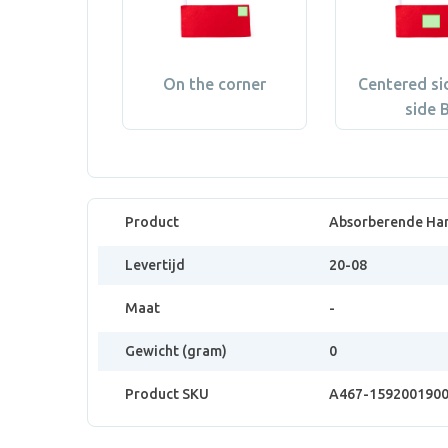
On the corner
Centered si
side 
Product
Absorberende Ha
Levertijd
20-08
Maat
-
Gewicht (gram)
0
Product SKU
A467-159200190