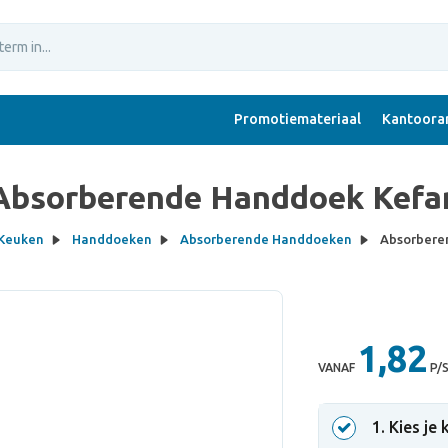
Promotiemateriaal
Kantoorar
Absorberende Handdoek Kefa
Keuken
Handdoeken
Absorberende Handdoeken
Absorbere
1,82
VANAF
P/
1
. Kies je