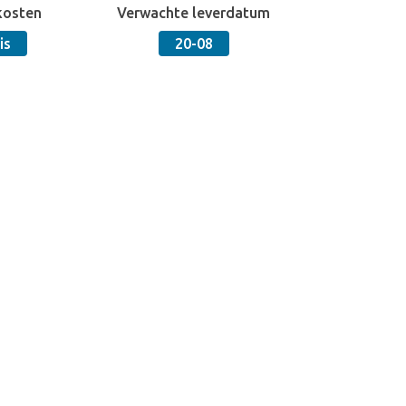
kosten
Verwachte leverdatum
is
20-08