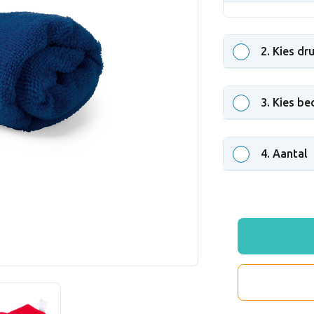
2
. Kies dr
3
. Kies be
4
. Aantal