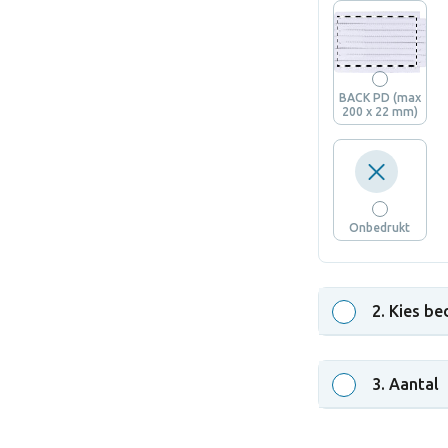
BACK PD (max
200 x 22 mm)
Onbedrukt
2
. Kies be
3
. Aantal