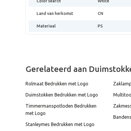
Color search
White
Land van herkomst
CN
Materiaal
PS
Gerelateerd aan Duimstokk
Rolmaat Bedrukken met Logo
Zaklamp
Duimstokken Bedrukken met Logo
Multito
Timmermanspotloden Bedrukken
Zakmess
met Logo
Bandens
Stanleymes Bedrukken met Logo