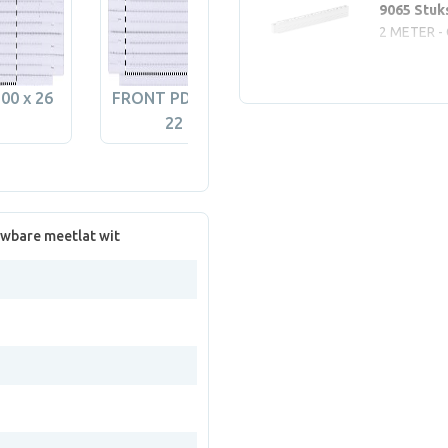
9065 Stuk
2 METER -
00 x 26
FRONT PD (max 200 x
BACK PD (max 2
22 mm)
22 mm)
wbare meetlat wit