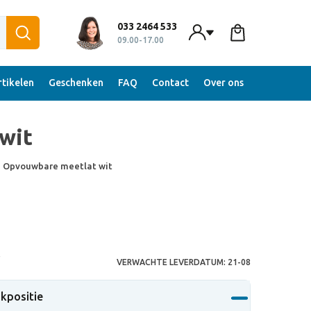
033 2464 533
09.00-17.00
tikelen
Geschenken
FAQ
Contact
Over ons
wit
 Opvouwbare meetlat wit
S
VERWACHTE LEVERDATUM:
21-08
ukpositie