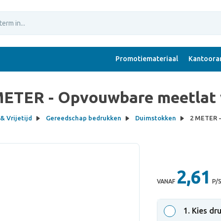
Promotiemateriaal
Kantoorar
METER - Opvouwbare meetlat 
& Vrijetijd
Gereedschap bedrukken
Duimstokken
2 METER -
2,61
VANAF
P/
1
. Kies dr