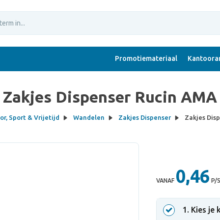
Promotiemateriaal
Kantoorar
Zakjes Dispenser Rucin AMA
r, Sport & Vrijetijd
Wandelen
Zakjes Dispenser
Zakjes Dis
0,46
VANAF
P/
1
. Kies je