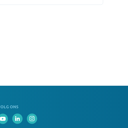
penser Rucin BLA
ks Op Voorraad
penser Rucin NARA
ks Op Voorraad
penser Rucin ROJ
VOLG ONS