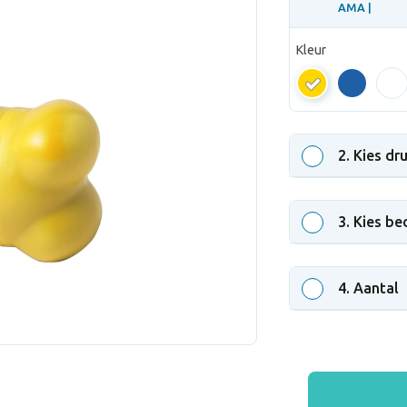
AMA |
Kleur
AMA
2
. Kies dr
3
. Kies be
4
. Aantal