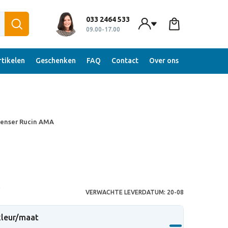
033 2464 533
09.00-17.00
tikelen
Geschenken
FAQ
Contact
Over ons
penser Rucin AMA
S
VERWACHTE LEVERDATUM:
20-08
 kleur/maat