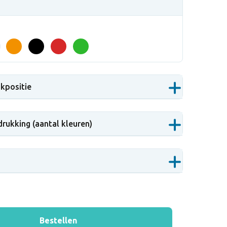
ukpositie
drukking (aantal kleuren)
Bestellen