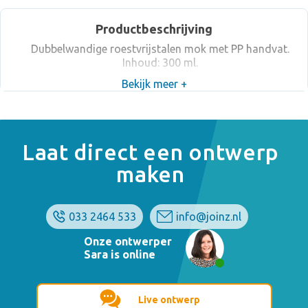
Productbeschrijving
Dubbelwandige roestvrijstalen mok met PP handvat.
Inhoud: 300 ml.
Bekijk meer +
Laat direct een ontwerp
maken
033 2464 533
info@joinz.nl
Onze ontwerper
Sara is online
Live ontwerp