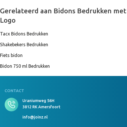
9135 Stuks Op Voorraad
Gerelateerd aan Bidons Bedrukken met
SPOT FRESH - Sportfles 500ml Neon geel
Logo
Tacx Bidons Bedrukken
10100 Stuks Op Voorraad
SPOT FRESH - Sportfles 500ml Neon fuchsia
Shakebekers Bedrukken
Fiets bidon
Bidon 750 ml Bedrukken
CONTACT
Uraniumweg 56H
3812 RK Amersfoort
info@joinz.nl