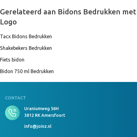
9135 Stuks Op Voorraad
Gerelateerd aan Bidons Bedrukken met
SPOT FRESH - Sportfles 500ml Neon geel
Logo
Tacx Bidons Bedrukken
10100 Stuks Op Voorraad
SPOT FRESH - Sportfles 500ml Neon fuchsia
Shakebekers Bedrukken
Fiets bidon
Bidon 750 ml Bedrukken
CONTACT
Uraniumweg 56H
3812 RK Amersfoort
info@joinz.nl