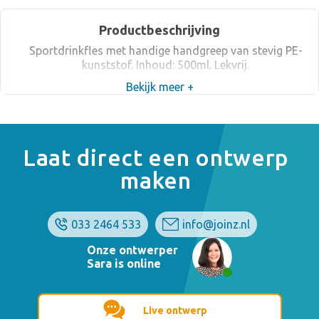
Productbeschrijving
Sportdrinkfles met handige handgreep van stevig PE-
kunststof. Inhoud: 500ml. Lekvrij.
Bekijk meer +
Laat direct een ontwerp
maken
033 2464 533
info@joinz.nl
Onze ontwerper
Sara is online
Live ontwerp