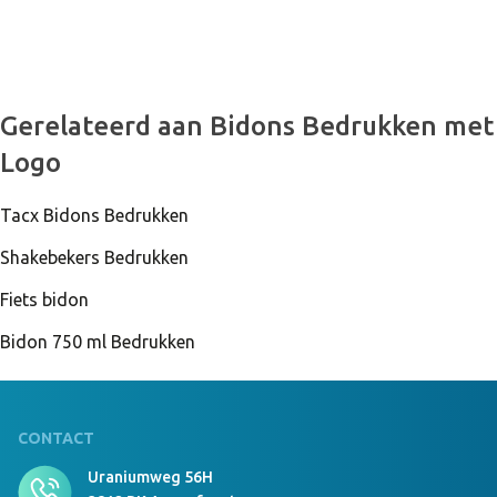
9135 Stuks Op Voorraad
Gerelateerd aan Bidons Bedrukken met
SPOT FRESH - Sportfles 500ml Neon geel
Logo
Tacx Bidons Bedrukken
10100 Stuks Op Voorraad
SPOT FRESH - Sportfles 500ml Neon fuchsia
Shakebekers Bedrukken
Fiets bidon
Bidon 750 ml Bedrukken
CONTACT
Uraniumweg 56H