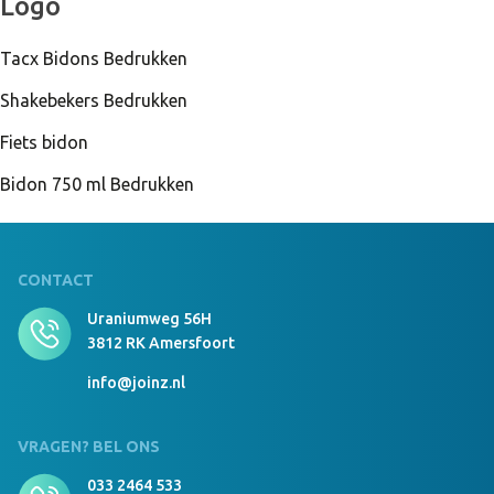
Logo
Tacx Bidons Bedrukken
Shakebekers Bedrukken
Fiets bidon
Bidon 750 ml Bedrukken
CONTACT
Uraniumweg 56H
3812 RK Amersfoort
info@joinz.nl
VRAGEN? BEL ONS
033 2464 533