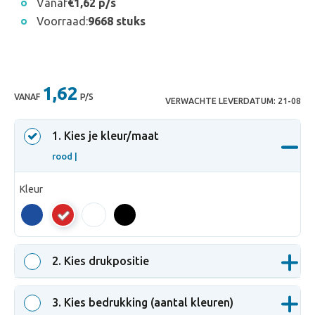
Vanaf
€1,62 p/s
Voorraad:
9668 stuks
1,62
VANAF
P/S
VERWACHTE LEVERDATUM:
21-08
1
. Kies je kleur/maat
rood |
Kleur
rood
2
. Kies drukpositie
3
. Kies bedrukking (aantal kleuren)