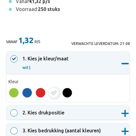
Vanaf
€1,32 p/s
Voorraad:
250 stuks
1,32
VANAF
P/S
VERWACHTE LEVERDATUM:
21-08
1
. Kies je kleur/maat
wit |
Kleur
wit
2
. Kies drukpositie
3
. Kies bedrukking (aantal kleuren)