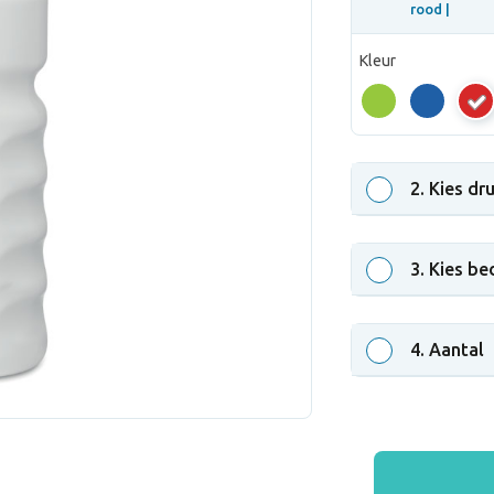
rood |
Kleur
roo
2
. Kies dr
3
. Kies be
4
. Aantal