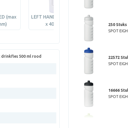
ED (max
LEFT HANDED (max 30
DIGITAL LABEL 
mm)
x 40 mm)
140 x 80 mm
250 Stuks
SPOT EIGHT
 drinkfles 500 ml rood
22572 Stu
SPOT EIGHT
16666 Stu
SPOT EIGHT
23357 Stu