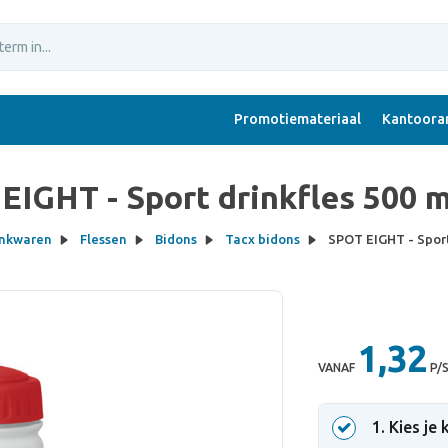
Promotiemateriaal
Kantoorar
EIGHT - Sport drinkfles 500 m
inkwaren
Flessen
Bidons
Tacx bidons
SPOT EIGHT - Sport
1,32
VANAF
P/
1
. Kies je