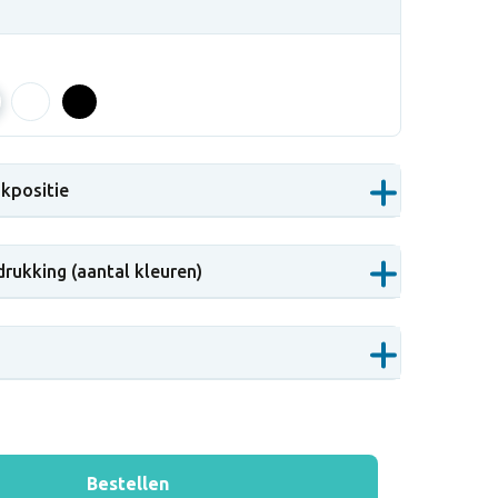
d
ukpositie
drukking (aantal kleuren)
Bestellen