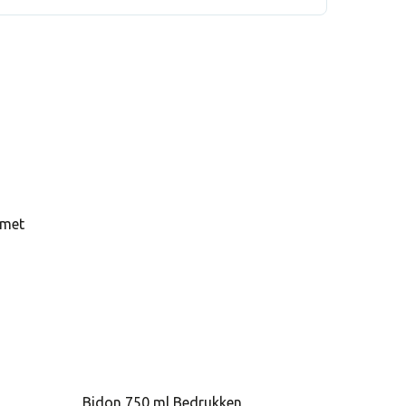
 - Sport drinkfles 500 ml Limoen
 met
Bidon 750 ml Bedrukken