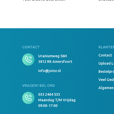
CONTACT
KLANTE
Contact
Uraniumweg 56H
3812 RK Amersfoort
Upload 
info@joinz.nl
Bestelpr
Veel Ges
VRAGEN? BEL ONS
Algemen
033 2464 533
Maandag T/m Vrijdag
09:00-17:00