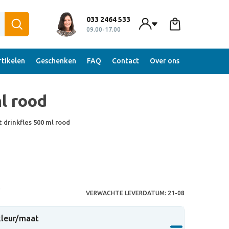
033 2464 533
09.00-17.00
tikelen
Geschenken
FAQ
Contact
Over ons
l rood
 drinkfles 500 ml rood
S
VERWACHTE LEVERDATUM:
21-08
 kleur/maat