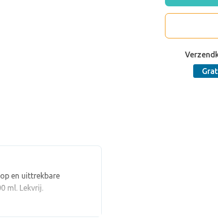
Verzend
Grat
dop en uittrekbare
 ml. Lekvrij.