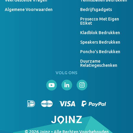
Veel Gestelde Vragen
Tennisballen Bedrukken
Algemene Voorwaarden
Bedrijfsgadgets
Prosecco Met Eigen
Etiket
Kladblok Bedrukken
Speakers Bedrukken
Poncho's Bedrukken
Duurzame
Relatiegeschenken
VOLG ONS
© 2026 Joinz • Alle Rechten Voorbehouden