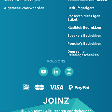
Veel Gestelde Vragen
Tennisballen Bedrukken
Algemene Voorwaarden
Bedrijfsgadgets
Prosecco Met Eigen
Etiket
Kladblok Bedrukken
Speakers Bedrukken
Poncho's Bedrukken
Duurzame
Relatiegeschenken
VOLG ONS
© 2026 Joinz • Alle Rechten Voorbehouden