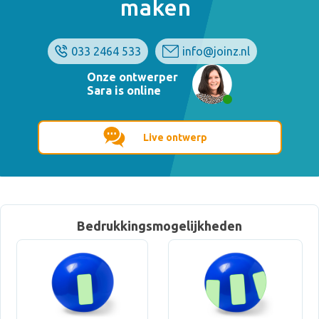
maken
033 2464 533
info@joinz.nl
Onze ontwerper
Sara is online
Live ontwerp
Bedrukkingsmogelijkheden