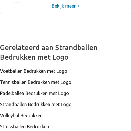
Bekijk meer +
15000 Stuks Op Voorraad
Strandbal Magno
840 Stuks Op Voorraad
Gerelateerd aan Strandballen
Strandbal Magno
Bedrukken met Logo
Voetballen Bedrukken met Logo
11000 Stuks Op Voorraad
Strandbal Magno
Tennisballen Bedrukken met Logo
Padelballen Bedrukken met Logo
Strandballen Bedrukken met Logo
19000 Stuks Op Voorraad
Strandbal Magno
Volleybal Bedrukken
Stressballen Bedrukken