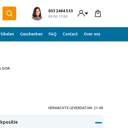
033 2464 533
09.00-17.00
tikelen
Geschenken
FAQ
Contact
Over ons
n DOR
S
VERWACHTE LEVERDATUM:
21-08
ukpositie