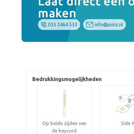
Laat direct een
maken
033 2464 533
info@joinz.nl
Bedrukkingsmogelijkheden
Op beide zijden van
Side 
de keycord