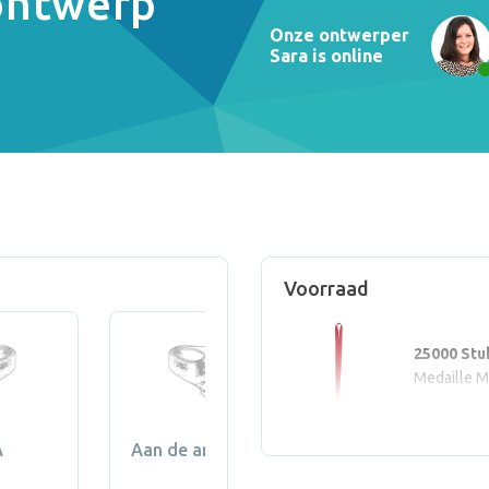
 ontwerp
Onze ontwerper
Sara is online
Voorraad
25000 Stu
Medaille M
A
Aan de andere kant
Gecentreer