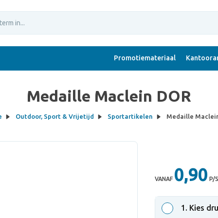
Promotiemateriaal
Kantoorar
Medaille Maclein DOR
e
Outdoor, Sport & Vrijetijd
Sportartikelen
Medaille Maclei
0,90
VANAF
P/
1
. Kies dr