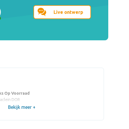
Live ontwerp
ks Op Voorraad
aclein DOR
Bekijk meer +
d
Op de buitenste
Op de binnenste
strook
strook