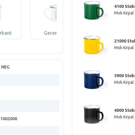
4100 Stuk
Mok Kirpal
rkant
Gecentreerd
Aan de andere 
21000 Stu
Mok Kirpa
l NEG
3900 Stuk
Mok Kirpal
4000 Stuk
Mok Kirpal
61002000