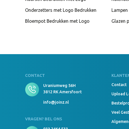
Onderzetters met Logo Bedrukken
Lampen 
Bloempot Bedrukken met Logo
Glazen 
CONTACT
KLANTE
Contact
Uraniumweg 56H
3812 RK Amersfoort
Upload 
info@joinz.nl
Bestelpr
Veel Ges
VRAGEN? BEL ONS
Algemen