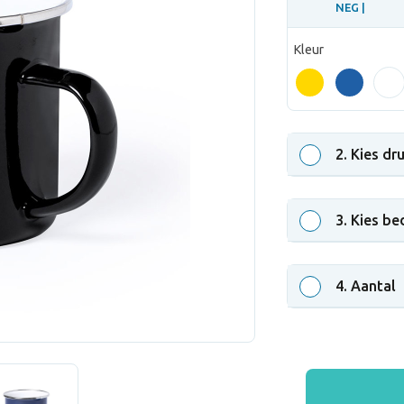
NEG |
Kleur
2
. Kies dr
3
. Kies be
4
. Aantal