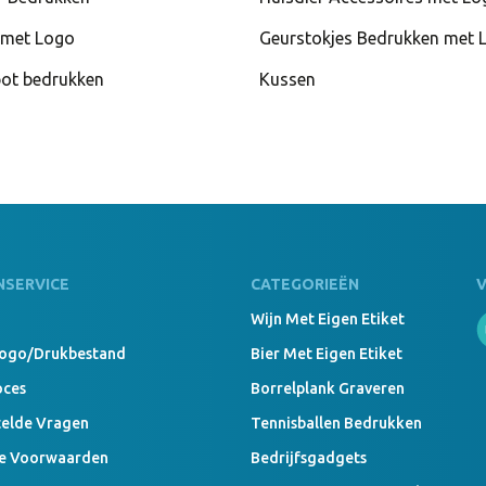
met Logo
Geurstokjes Bedrukken met 
pot bedrukken
Kussen
NSERVICE
CATEGORIEËN
Wijn Met Eigen Etiket
Logo/drukbestand
Bier Met Eigen Etiket
oces
Borrelplank Graveren
telde Vragen
Tennisballen Bedrukken
e Voorwaarden
Bedrijfsgadgets