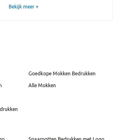
Bekijk meer +
s Op Voorraad
 BLA
ks Op Voorraad
l MAR
Goedkope Mokken Bedrukken
s Op Voorraad
n
Alle Mokken
 ROJ
edrukken
go
Spaarpotten Bedrukken met Logo