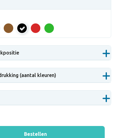
NEG
ukpositie
drukking (aantal kleuren)
Bestellen