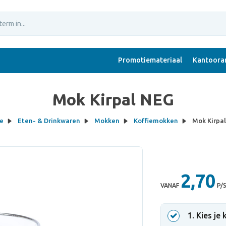
Promotiemateriaal
Kantoorar
Mok Kirpal NEG
e
Eten- & Drinkwaren
Mokken
Koffiemokken
Mok Kirpa
2,70
VANAF
P/
1
. Kies je