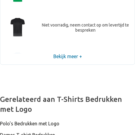
Niet voorradig, neem contact op om levertijd te
bespreken
Bekijk meer +
Niet voorradig, neem contact op om levertijd te
bespreken
Niet voorradig, neem contact op om levertijd te
Gerelateerd aan T-Shirts Bedrukken
bespreken
met Logo
Polo's Bedrukken met Logo
Niet voorradig, neem contact op om levertijd te
bespreken