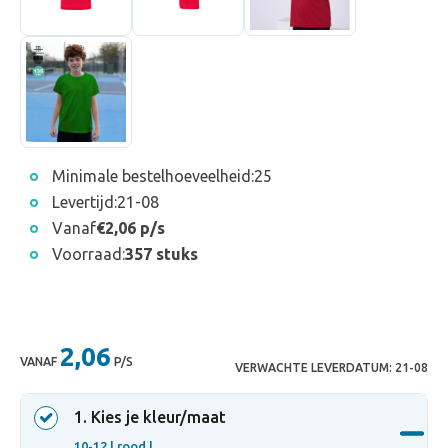
Minimale bestelhoeveelheid:
25
Levertijd:
21-08
Vanaf
€2,06 p/s
Voorraad:
357 stuks
2,06
VANAF
P/S
VERWACHTE LEVERDATUM:
21-08
1
. Kies je kleur/maat
10-12 |
rood |