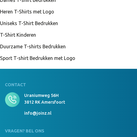
Dames T-shirt Bedrukken
Heren T-Shirts met Logo
Uniseks T-Shirt Bedrukken
357 Stuks Op Voorraad
Kinder T-Shirt Tecnic Dinamic 10-12 rood
T-Shirt Kinderen
Duurzame T-shirts Bedrukken
Sport T-shirt Bedrukken met Logo
15 Stuks Op Voorraad
Kinder T-Shirt Tecnic Dinamic 10-12 wit
CONTACT
Uraniumweg 56H
Niet voorradig, neem contact op om levertijd te
3812 RK Amersfoort
bespreken
info@joinz.nl
VRAGEN? BEL ONS
4 Stuks Op Voorraad