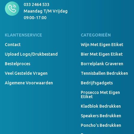
Kinder T-Shirt Tecnic Dinamic 4-5 groen
033 2464 533
Maandag T/m Vrijdag
09:00-17:00
Niet voorradig, neem contact op om levertijd te
KLANTENSERVICE
CATEGORIEËN
bespreken
Contact
Wijn Met Eigen Etiket
Upload Logo/drukbestand
Bier Met Eigen Etiket
Bestelproces
Borrelplank Graveren
Niet voorradig, neem contact op om levertijd te
bespreken
Veel Gestelde Vragen
Tennisballen Bedrukken
Algemene Voorwaarden
Bedrijfsgadgets
Prosecco Met Eigen
Etiket
Niet voorradig, neem contact op om levertijd te
bespreken
Kladblok Bedrukken
Speakers Bedrukken
Poncho's Bedrukken