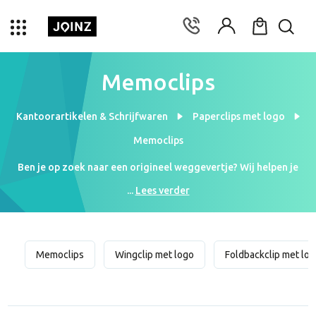
Memoclips
Kantoorartikelen & Schrijfwaren
Paperclips met logo
Memoclips
Ben je op zoek naar een origineel weggevertje? Wij helpen je
graag verder! Deze memoclips zijn ideaal om weg te geven
...
Lees verder
tijdens een beurs of ander evenement. Met jouw logo of slogan
kijken de klanten niet alleen naar hun favoriete foto, maar zien
ze ook altijd de naam van jouw bedrijf. Neem gauw een kijkje op
de webpagina en bestel de bedrukte memoclips al vanaf (prijs)
Memoclips
Wingclip met logo
Foldbackclip met lo
per stuk bij (aantal) stuks.