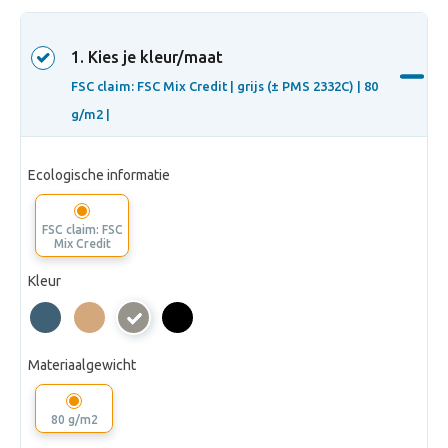
1
. Kies je kleur/maat
FSC claim: FSC Mix Credit |
grijs (± PMS 2332C) |
80
g/m2 |
Ecologische informatie
FSC claim: FSC
Mix Credit
Kleur
grijs
(±
Materiaalgewicht
PMS
2332C)
80 g/m2