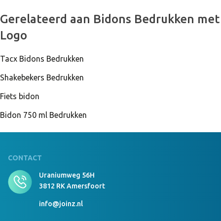
4559 Stuks Op Voorraad
Gerelateerd aan Bidons Bedrukken met
FERSK - Sport drinkfles 700ml Neon groen
Logo
Tacx Bidons Bedrukken
4884 Stuks Op Voorraad
FERSK - Sport drinkfles 700ml Neon geel
Shakebekers Bedrukken
Fiets bidon
Bidon 750 ml Bedrukken
4732 Stuks Op Voorraad
FERSK - Sport drinkfles 700ml Neon fuchsia
CONTACT
Uraniumweg 56H
3812 RK Amersfoort
info@joinz.nl