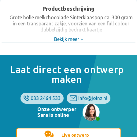
Productbeschrijving
Grote holle melkchocolade Sinterklaaspop ca. 300 gram
in een transparant zakje, voorzien van een full colour
dubbelzijdig bedrukt kaartje
Bekijk meer +
Laat direct een ontwerp
maken
033 2464 533
info@joinz.nl
Onze ontwerper
Sara is online
Live ontwerp