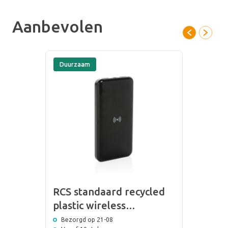
zakenrelaties een goede eerste indruk. Daarnaast kan iedereen
zien aan jouw duurzame relatiegeschenk zien dat jouw bedrijf
Aanbevolen
voor een groenere toekomst staat.
Duurzaam
RCS standaard recycled
plastic wireless
powerbank
Bezorgd op 21-08