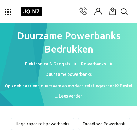
Duurzame Powerbanks
Bedrukken
Elektronica & Gadgets
Powerbanks
Duurzame powerbanks
Op zoek naar een duurzaam en modern relatiegeschenk? Bestel
hier je duurzame powerbanks met jouw logo! Een duurzame
...
Lees verder
powerbank is een handige gadget die je telefoon tijdens een
zakenreis, onderweg naar werk of tijdens een meeting nog even
snel je telefoon kan opladen. Duurzame powerbanks zijn op een
milieuvriendelijke manier geproduceerd. Denk aan een
Hoge capaciteit powerbanks
Draadloze Powerbank
powerbank van ecologisch bamboe of aan een RPET powerbank.
Een luxe relatiegeschenk als een duurzame powerbank geeft je