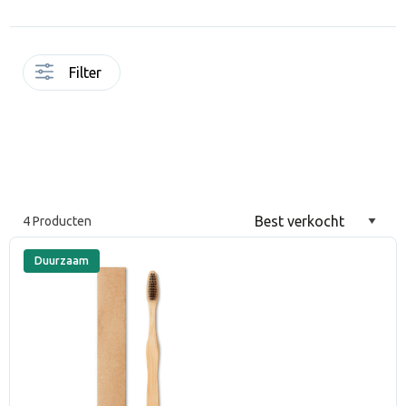
nog jouw duurzame tandenborstels van tarwestro of bamboe.
Filter
4 Producten
Duurzaam