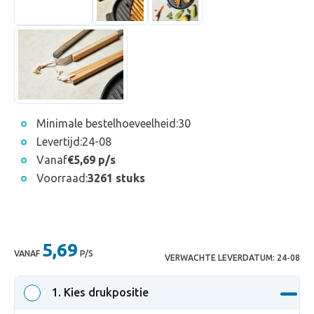
Minimale bestelhoeveelheid:
30
Levertijd:
24-08
Vanaf
€5,69 p/s
Voorraad:
3261 stuks
5,69
VANAF
P/S
VERWACHTE LEVERDATUM:
24-08
1
. Kies drukpositie