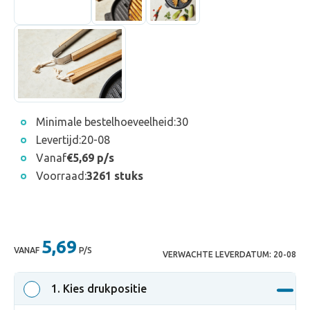
Minimale bestelhoeveelheid:
30
Levertijd:
20-08
Vanaf
€5,69 p/s
Voorraad:
3261 stuks
5,69
VANAF
P/S
VERWACHTE LEVERDATUM:
20-08
1
. Kies drukpositie