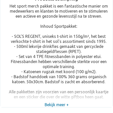
Het sport merch pakket is een fantastische manier om
medewerkers en klanten te motiveren en te stimuleren
een actieve en gezonde levensstijl na te streven.
Inhoud Sportpakket:
- SOL'S REGENT, uniseks t-shirt in 150g/m², het best
verkochte t-shirt in het sol's assortiment sinds 1995.
- 500ml lekvrije drinkfles gemaakt van gercyclede
statiegeldflessen (RPET).
- Set van 4 TPE fitnessbanden in polyester etui.
Fitnessbanden hebben verschillende sterkte voor een
optimale training.
- Katoenen rugzak met koord (100 g/m2).
- Badstof handdoek van 100% 360 grams organisch
katoen. 50x30cm. Badstof is zacht en absorberend.
Alle pakketten zijn voorzien van een persoonlijk kaartje
en een sticker die over de witte giftbox heen gaat.
Bekijk meer +