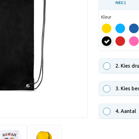
NEG |
Kleur
NEG
2
. Kies dr
3
. Kies be
4
. Aantal