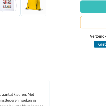
Verzend
Grat
 aantal kleuren. Met
unstlederen hoeken in