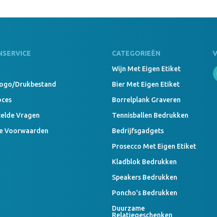
20000 Stu
Rugzak Sp
NSERVICE
CATEGORIEËN
Wijn Met Eigen Etiket
Logo/drukbestand
Bier Met Eigen Etiket
450 Stuks
oces
Borrelplank Graveren
Rugzak Sp
telde Vragen
Tennisballen Bedrukken
e Voorwaarden
Bedrijfsgadgets
Prosecco Met Eigen Etiket
3136 Stuk
Kladblok Bedrukken
Rugzak Sp
Speakers Bedrukken
Poncho's Bedrukken
170 Stuks
Duurzame
Relatiegeschenken