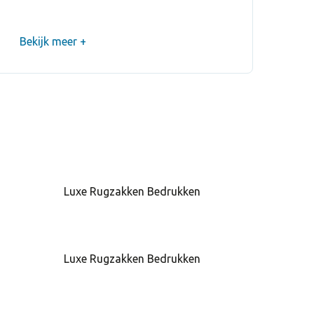
Bekijk meer +
ks Op Voorraad
ook NARA
ks Op Voorraad
ook FUCSI
Luxe Rugzakken Bedrukken
ks Op Voorraad
ook VEC
Luxe Rugzakken Bedrukken
s Op Voorraad
pook MORA