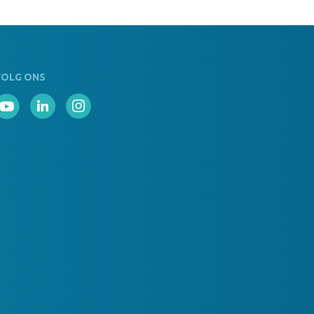
ks Op Voorraad
ook GRI
VOLG ONS
 Op Voorraad
ook VER
s Op Voorraad
ook BLA
 Op Voorraad