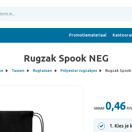
Promotiemateriaal
Kantoorar
Rugzak Spook NEG
me
Tassen
Rugtassen
Polyester rugzakjes
Rugzak Spook
0,46
VANAF
P/
1
. Kies je