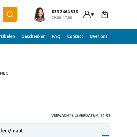
033 2464 533
09.00-17.00
tikelen
Geschenken
FAQ
Contact
Over ons
 NEG
S
VERWACHTE LEVERDATUM:
21-08
 kleur/maat