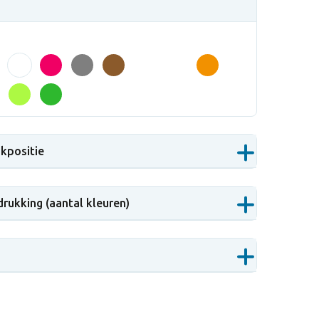
ukpositie
drukking (aantal kleuren)