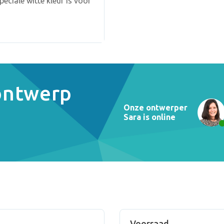
eciale witte kleur is voor
 ontwerp
Onze ontwerper
Sara is online
Voorraad