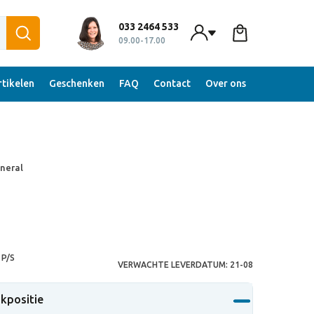
033 2464 533
09.00-17.00
tikelen
Geschenken
FAQ
Contact
Over ons
neral
P/S
VERWACHTE LEVERDATUM:
21-08
ukpositie