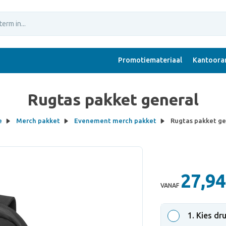
Promotiemateriaal
Kantoorar
Rugtas pakket general
e
Merch pakket
Evenement merch pakket
Rugtas pakket ge
27,94
VANAF
1
. Kies dr