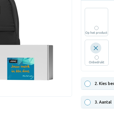
Op het product
Onbedrukt
2
. Kies be
3
. Aantal