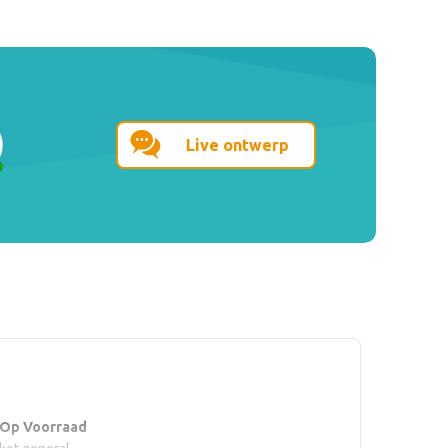
Live ontwerp
 Op Voorraad