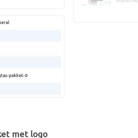
Rugtas pak
neral
tas-pakket-0
ket met logo