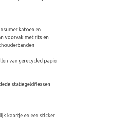
consumer katoen en
n voorvak met rits en
schouderbanden.
llen van gerecycled papier
clede statiegeldflessen
jk kaartje en een sticker