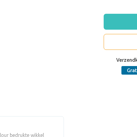
Verzend
Grat
lour bedrukte wikkel