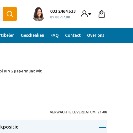
033 2464 533
09.00-17.00
tikelen
Geschenken
FAQ
Contact
Over ons
ol KING pepermunt wit
S
VERWACHTE LEVERDATUM:
21-08
ukpositie