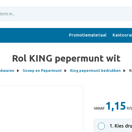
Promotiemateriaal
Kantoorar
Rol KING pepermunt wit
inkwaren
Snoep en Pepermunt
King pepermunt bedrukken
R
1,15
VANAF
P/
1
. Kies dr