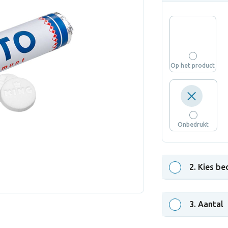
Op het product
Onbedrukt
2
. Kies be
3
. Aantal