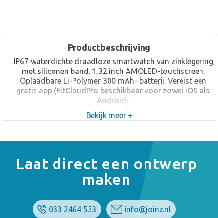
Productbeschrijving
IP67 waterdichte draadloze smartwatch van zinklegering
met siliconen band. 1,32 inch AMOLED-touchscreen.
Oplaadbare Li-Polymer 300 mAh- batterij. Vereist een
gratis app (FitCloudPro beschikbaar voor zowel iOS als
Android).
Bekijk meer +
Laat direct een ontwerp
maken
033 2464 533
info@joinz.nl