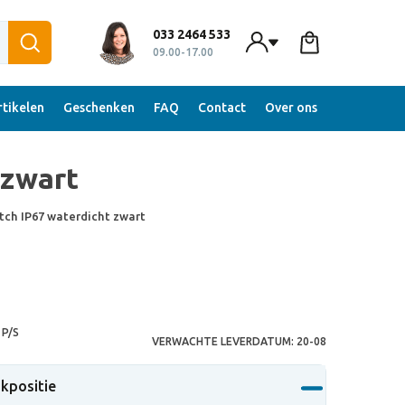
033 2464 533
09.00-17.00
tikelen
Geschenken
FAQ
Contact
Over ons
 zwart
tch IP67 waterdicht zwart
P/S
VERWACHTE LEVERDATUM:
20-08
ukpositie