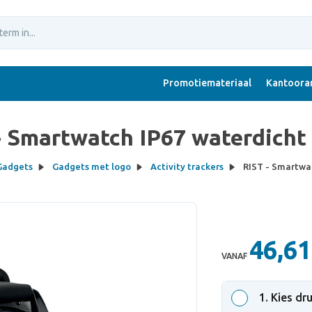
Promotiemateriaal
Kantoorar
- Smartwatch IP67 waterdicht
Gadgets
Gadgets met logo
Activity trackers
RIST - Smartwa
46,61
VANAF
1
. Kies dr