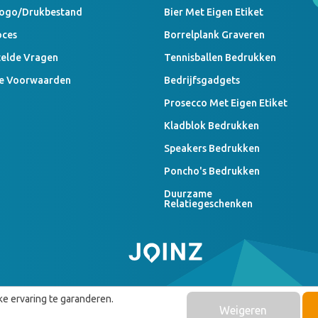
Logo/drukbestand
Bier Met Eigen Etiket
oces
Borrelplank Graveren
telde Vragen
Tennisballen Bedrukken
e Voorwaarden
Bedrijfsgadgets
Prosecco Met Eigen Etiket
Kladblok Bedrukken
Speakers Bedrukken
Poncho's Bedrukken
Duurzame
Relatiegeschenken
e ervaring te garanderen.
Weigeren