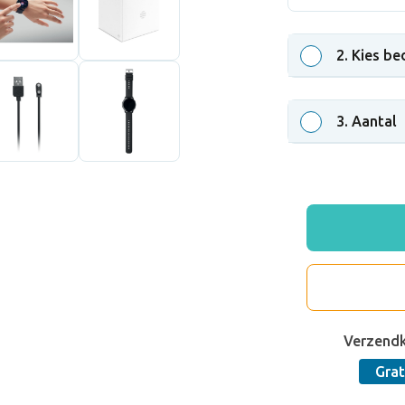
2
. Kies be
3
. Aantal
Verzend
Grat