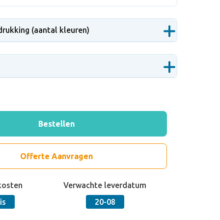
drukking (aantal kleuren)
Bestellen
Offerte Aanvragen
kosten
Verwachte leverdatum
is
20-08