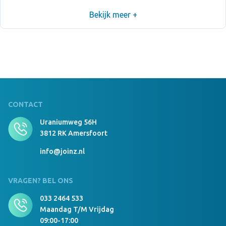
Bekijk meer +
1054 Stuks Op Voorraad
Notitieblokje Zimax BLA
7174 Stuks Op Voorraad
Notitieblokje Zimax AZUL
CONTACT
Uraniumweg 56H
3812 RK Amersfoort
info@joinz.nl
VRAGEN? BEL ONS
033 2464 533
Maandag T/m Vrijdag
09:00-17:00