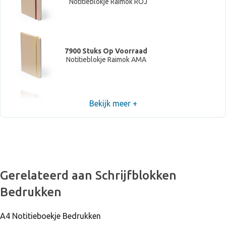
Notitieblokje Raimok ROJ
7900 Stuks Op Voorraad
Notitieblokje Raimok AMA
Bekijk meer +
27000 Stuks Op Voorraad
Notitieblokje Raimok AZUL
26000 Stuks Op Voorraad
Gerelateerd aan Schrijfblokken
Notitieblokje Raimok BLA
Bedrukken
A4 Notitieboekje Bedrukken